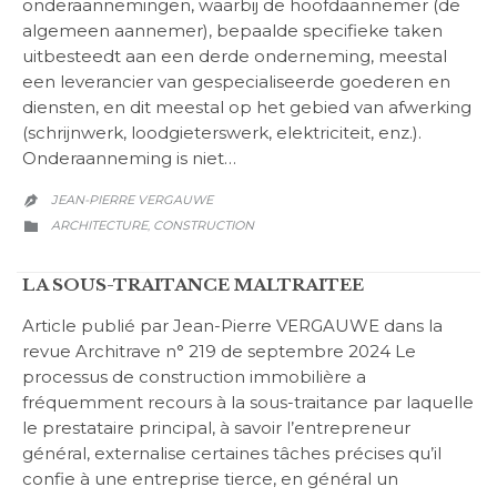
onderaannemingen, waarbij de hoofdaannemer (de
algemeen aannemer), bepaalde specifieke taken
uitbesteedt aan een derde onderneming, meestal
een leverancier van gespecialiseerde goederen en
diensten, en dit meestal op het gebied van afwerking
(schrijnwerk, loodgieterswerk, elektriciteit, enz.).
Onderaanneming is niet…
JEAN-PIERRE VERGAUWE

CATEGORY
ARCHITECTURE
CONSTRUCTION
,

LA SOUS-TRAITANCE MALTRAITEE
Article publié par Jean-Pierre VERGAUWE dans la
revue Architrave n° 219 de septembre 2024 Le
processus de construction immobilière a
fréquemment recours à la sous-traitance par laquelle
le prestataire principal, à savoir l’entrepreneur
général, externalise certaines tâches précises qu’il
confie à une entreprise tierce, en général un