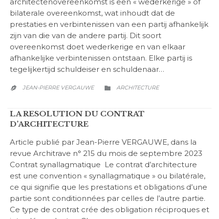
architectenovereenkomst is een « wederkerige » of
bilaterale overeenkomst, wat inhoudt dat de
prestaties en verbintenissen van een partij afhankelijk
zijn van die van de andere partij. Dit soort
overeenkomst doet wederkerige en van elkaar
afhankelijke verbintenissen ontstaan. Elke partij is
tegelijkertijd schuldeiser en schuldenaar…
CATEGORY
JEAN-PIERRE VERGAUWE
ARCHITECTURE


LA RESOLUTION DU CONTRAT
D’ARCHITECTURE
Article publié par Jean-Pierre VERGAUWE, dans la
revue Architrave n° 215 du mois de septembre 2023
Contrat synallagmatique Le contrat d’architecture
est une convention « synallagmatique » ou bilatérale,
ce qui signifie que les prestations et obligations d’une
partie sont conditionnées par celles de l’autre partie.
Ce type de contrat crée des obligation réciproques et