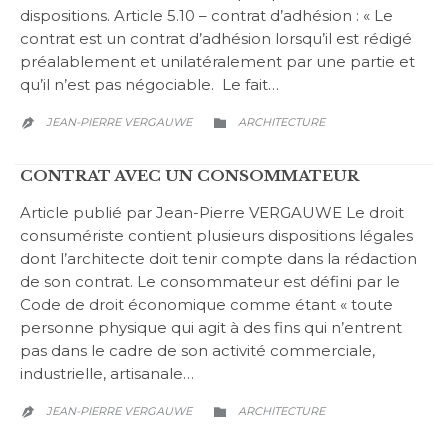
dispositions. Article 5.10 – contrat d’adhésion : « Le
contrat est un contrat d’adhésion lorsqu’il est rédigé
préalablement et unilatéralement par une partie et
qu’il n’est pas négociable. Le fait…
CATEGORY
JEAN-PIERRE VERGAUWE
ARCHITECTURE


CONTRAT AVEC UN CONSOMMATEUR
Article publié par Jean-Pierre VERGAUWE Le droit
consumériste contient plusieurs dispositions légales
dont l’architecte doit tenir compte dans la rédaction
de son contrat. Le consommateur est défini par le
Code de droit économique comme étant « toute
personne physique qui agit à des fins qui n’entrent
pas dans le cadre de son activité commerciale,
industrielle, artisanale…
CATEGORY
JEAN-PIERRE VERGAUWE
ARCHITECTURE

