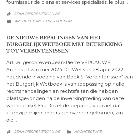
fournisseur de biens et services spécialisés, le plus…
JEAN-PIERRE VERGAUWE

CATEGORY
ARCHITECTURE
CONSTRUCTION
,

DE NIEUWE BEPALINGEN VAN HET
BURGERLIJK WETBOEK MET BETREKKING
TOT VERBINTENISSEN
Artikel geschreven Jean-Pierre VERGAUWE,
Architraaf van mei 2024 De Wet van 28 april 2022
houdende invoeging van Boek 5 “Verbintenissen” van
het Burgerlijk Wetboek is van toepassing op « alle
rechtshandelingen en rechtsfeiten die hebben
plaatsgevonden na de inwerkingtreding van deze
wet » (artikel 64). Dezelfde bepaling voorziet dat :
« Tenzij partijen anders zijn overeengekomen, zijn
die…
CATEGORY
JEAN-PIERRE VERGAUWE
ARCHITECTURE

