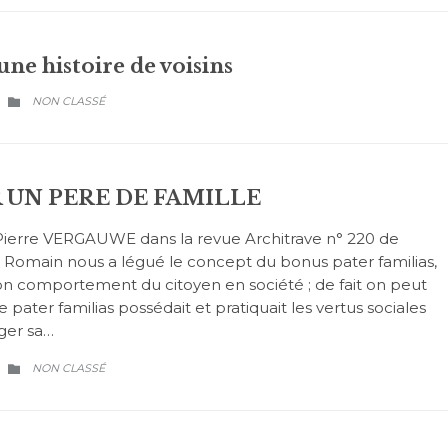
ne histoire de voisins
CATEGORY
NON CLASSÉ

 UN PERE DE FAMILLE
-Pierre VERGAUWE dans la revue Architrave n° 220 de
Romain nous a légué le concept du bonus pater familias,
bon comportement du citoyen en société ; de fait on peut
pater familias possédait et pratiquait les vertus sociales
iger sa…
CATEGORY
NON CLASSÉ
