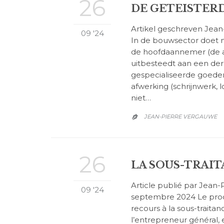
26
DE GETEISTE
Artikel geschreven Jea
09 '24
In de bouwsector doet 
de hoofdaannemer (de 
uitbesteedt aan een de
gespecialiseerde goeder
afwerking (schrijnwerk, l
niet…
JEAN-PIERRE VERGAUWE

26
LA SOUS-TRAI
Article publié par Jean
09 '24
septembre 2024 Le proc
recours à la sous-traitanc
l’entrepreneur général, e