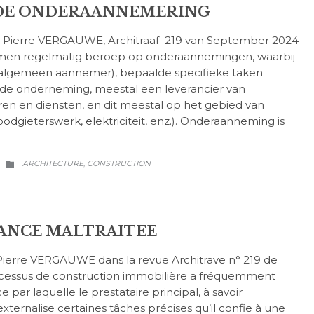
RDE ONDERAANNEMERING
n-Pierre VERGAUWE, Architraaf 219 van September 2024
men regelmatig beroep op onderaannemingen, waarbij
algemeen aannemer), bepaalde specifieke taken
rde onderneming, meestal een leverancier van
en en diensten, en dit meestal op het gebied van
oodgieterswerk, elektriciteit, enz.). Onderaanneming is
CATEGORY
ARCHITECTURE
CONSTRUCTION
,

TANCE MALTRAITEE
-Pierre VERGAUWE dans la revue Architrave n° 219 de
essus de construction immobilière a fréquemment
e par laquelle le prestataire principal, à savoir
xternalise certaines tâches précises qu’il confie à une