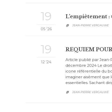
19
L’empiètement : u
JEAN-PIERRE VERGAUWE

05 '26
19
REQUIEM POUR
Article publié par Jean
12 '24
décembre 2024 Le droit 
icone référentielle du 
imaginer aisément que le 
essentielles. Sachant dir
JEAN-PIERRE VERGAUWE
