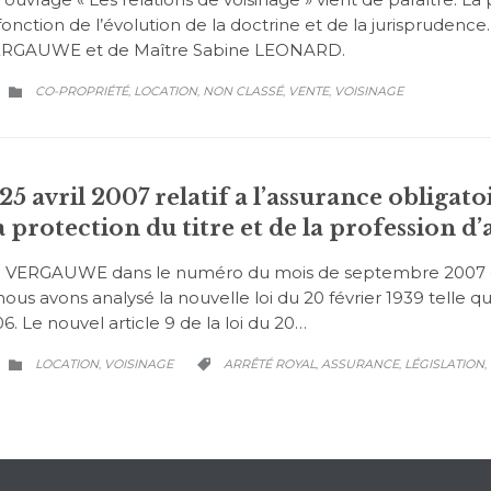
nction de l’évolution de la doctrine et de la jurisprudence
 VERGAUWE et de Maître Sabine LEONARD.
CATEGORY
CO-PROPRIÉTÉ
LOCATION
NON CLASSÉ
VENTE
VOISINAGE
,
,
,
,

25 avril 2007 relatif a l’assurance obligato
a protection du titre et de la profession d’
JP. VERGAUWE dans le numéro du mois de septembre 2007 d
s avons analysé la nouvelle loi du 20 février 1939 telle qu’
06. Le nouvel article 9 de la loi du 20…
CATEGORY
CATEGORY
LOCATION
VOISINAGE
ARRÊTÉ ROYAL
ASSURANCE
LÉGISLATION
,
,
,
,

