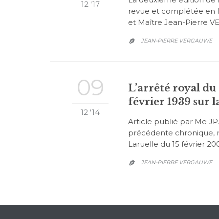
12 '17
revue et complétée en fo
et Maître Jean-Pierre
JEAN-PIERRE VERGAUWE

09
L’arrêté royal du 
février 1939 sur l
12 '14
Article publié par Me 
précédente chronique, nou
Laruelle du 15 février 20
JEAN-PIERRE VERGAUWE
