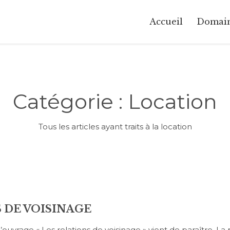
Accueil
Domai
Catégorie :
Location
Tous les articles ayant traits à la location
 DE VOISINAGE
’ouvrage « Les relations de voisinage » vient de paraître. L