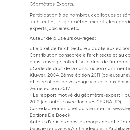
Géomètres-Experts.
Participation à de nombreux colloques et sém
architectes, les géomètres-experts, les coordi
experts judiciaires, etc.
Auteur de plusieurs ouvrages :
« Le droit de l’architecture » publié aux éditi
Contribution consacrée à l’architecte et au c
dans l’ouvrage collectif « Le droit de l’immobili
« Code de droit de la construction commenté 
Kluwer, 2004, 2ème édition 2011 (co-auteur a
« Les relations de voisinage » publié aux Editi
2ème édition 2017.
« Le rapport motivé du géomètre-expert » pub
2012 (co-auteur avec Jacques GERBAUD).
Co-rédacteur en chef du site internet www.l
Editions De Boeck
Auteur d’articles dans les magazines « Le Journ
bâtis, je rénove », « Arch-index » et « Architrave