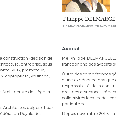
Philippe DELMARC
PH.DELMARCELLE@JPVERGAUWE.B
Avocat
la construction (décision de
Me Philippe DELMARCELLE es
itecture, entreprise, sous-
francophone des avocats du
 santé, PEB, promoteur,
Outre des compétences génér
x, copropriété, voisinage,
d’une expérience pratique d
responsabilité, de la constru
c Architecture de Liège et
droit des assurances, répa
collectivités locales, des 
particuliers.
es Architectes belges et par
fédération Royale des
Depuis novembre 2019, il a