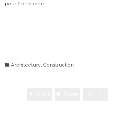
pour l’architecte.
Category

Architecture
,
Construction

Share

Tweet

+1