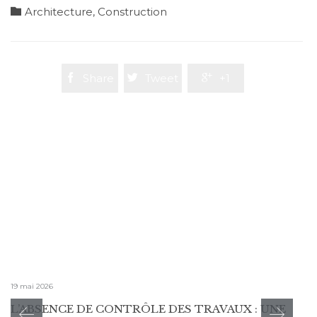
Category

Architecture
,
Construction

Share

Tweet

+1
19 mai 2026
L’ABSENCE DE CONTRÔLE DES TRAVAUX : UNE