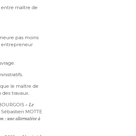
e entre maître de
demeure pas moins
t entrepreneur
uvrage.
nistratifs.
t que le maître de
 des travaux.
ic BOURGOIS
« Le
t Sébastien MOTTE
on : une alternative à