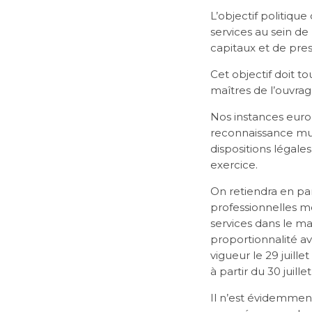
L’objectif politique
services au sein de 
capitaux et de pres
Cet objectif doit 
maîtres de l’ouvrage
Nos instances euro
reconnaissance mutu
dispositions légale
exercice.
On retiendra en par
professionnelles mo
services dans le ma
proportionnalité a
vigueur le 29 juill
à partir du 30 juille
Il n’est évidemment