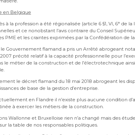
matière.
le en Belgique
s à la profession a été régionalisée (article 6 §1, VI, 6° de la 
nnelles et ce nonobstant l’avis contraire du Conseil Supérie
s PME et les craintes exprimées par la Confédération de la
 le Gouvernement flamand a pris un Arrêté abrogeant not
2007 précité relatif à la capacité professionnelle pour l’exer
le métier de la construction et de l’électrotechnique ains
le.
ement le décret flamand du 18 mai 2018 abrogeant les dispo
issances de base de la gestion d’entreprise.
uellement en Flandre il n’existe plus aucune condition d’
inée à exercer les métiers de la construction.
ons Wallonne et Bruxelloise rien n’a changé mais des étude
ur la table de nos responsables politiques.