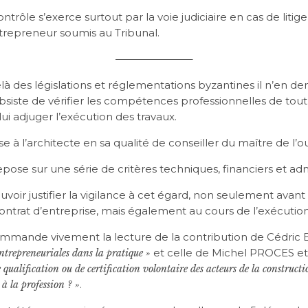
trôle s’exerce surtout par la voie judiciaire en cas de litig
ntrepreneur soumis au Tribunal.
———————–
là des législations et réglementations byzantines il n’en 
ubsiste de vérifier les compétences professionnelles de tou
lui adjuger l’exécution des travaux.
e à l’architecte en sa qualité de conseiller du maître de l’o
epose sur une série de critères techniques, financiers et admi
ouvoir justifier la vigilance à cet égard, non seulement avan
contrat d’entreprise, mais également au cours de l’exécution
commande vivement la lecture de la contribution de Cédr
et celle de Michel PROCES e
entrepreneuriales dans la pratique »
 qualification ou de certification volontaire des acteurs de la constructi
.
 à la profession ? »