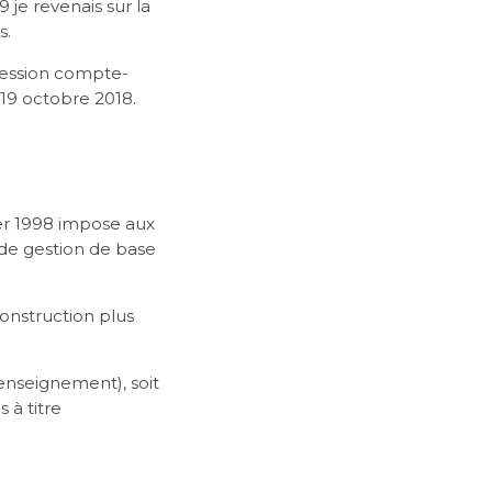
 je revenais sur la
s.
rofession compte-
19 octobre 2018.
er 1998 impose aux
de gestion de base
construction plus
enseignement), soit
 à titre