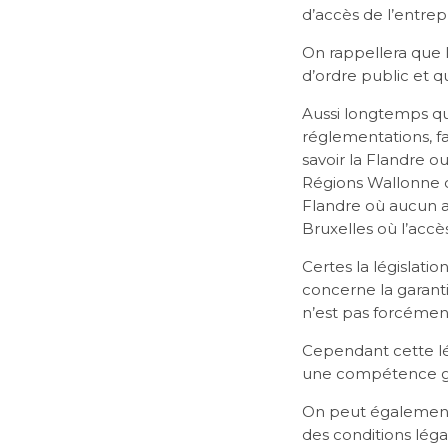
d’accès de l’entrep
On rappellera que l
d’ordre public et qu
Aussi longtemps qu
réglementations, fa
savoir la Flandre ou
Régions Wallonne o
Flandre où aucun ac
Bruxelles où l’accè
Certes la législat
concerne la garant
n’est pas forcément
Cependant cette lég
une compétence gén
On peut également r
des conditions léga