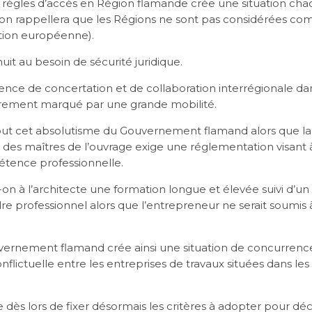
règles d’accès en Région flamande crée une situation chaot
 (on rappellera que les Régions ne sont pas considérées co
ation européenne).
it au besoin de sécurité juridique.
sence de concertation et de collaboration interrégionale da
lièrement marqué par une grande mobilité.
out cet absolutisme du Gouvernement flamand alors que la
es maîtres de l’ouvrage exige une réglementation visant à 
tence professionnelle.
n à l’architecte une formation longue et élevée suivi d’un
dre professionnel alors que l’entrepreneur ne serait soumis
vernement flamand crée ainsi une situation de concurrenc
flictuelle entre les entreprises de travaux situées dans les
 dès lors de fixer désormais les critères à adopter pour déc