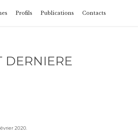
Skip
nes
Profils
Publications
Contacts
to
content
T DERNIERE
évrier 2020.