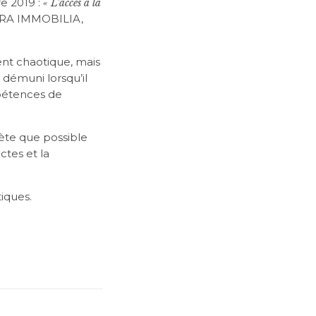
e 2019 :
« L’accès à la
JURA IMMOBILIA,
ent chaotique, mais
 démuni lorsqu’il
mpétences de
ète que possible
ctes et la
tiques.