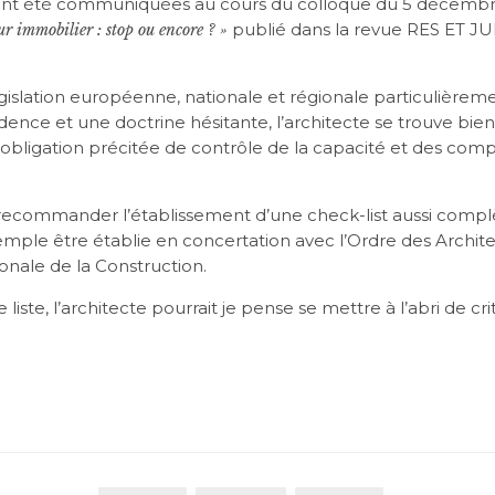
 ont été communiquées au cours du colloque du 5 décembr
publié dans la revue RES ET 
ur immobilier : stop ou encore ? »
gislation européenne, nationale et régionale particulièrem
udence et une doctrine hésitante, l’architecte se trouve bien
on obligation précitée de contrôle de la capacité et des co
 recommander l’établissement d’une check-list aussi compl
emple être établie en concertation avec l’Ordre des Archite
onale de la Construction.
liste, l’architecte pourrait je pense se mettre à l’abri de cri