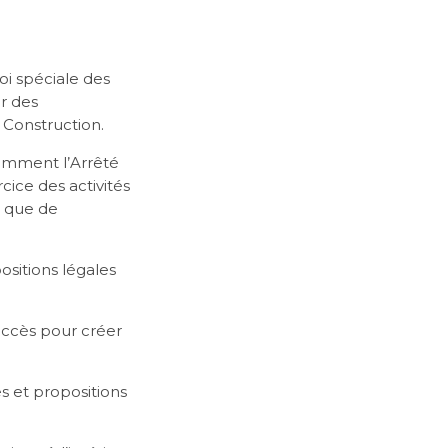
loi spéciale des
ur des
 Construction.
amment l’Arrêté
cice des activités
i que de
sitions légales
accès pour créer
s et propositions