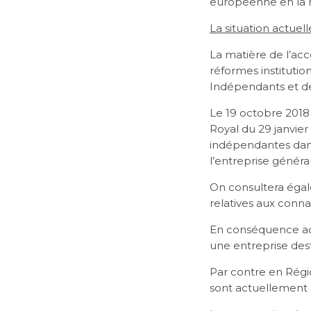
européenne en la 
La situation actuel
La matière de l’accè
réformes institutio
Indépendants et de
Le 19 octobre 2018
Royal du 29 janvier 
indépendantes dans 
l’entreprise généra
On consultera égal
relatives aux conna
En conséquence act
une entreprise dest
Par contre en Régi
sont actuellement s