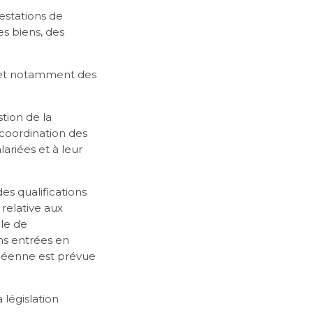
restations de
es biens, des
s et notamment des
tion de la
 coordination des
ariées et à leur
es qualifications
 relative aux
ôle de
ns entrées en
ropéenne est prévue
 législation