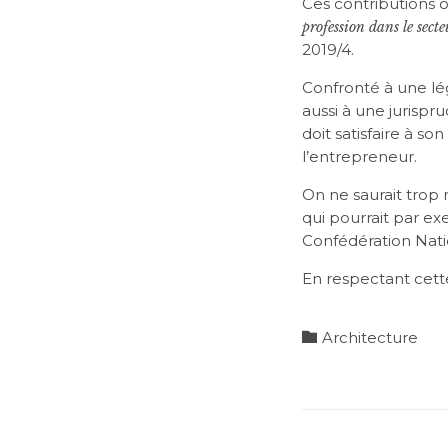
Ces contributions
profession dans le secte
2019/4.
Confronté à une lé
aussi à une jurispr
doit satisfaire à s
l’entrepreneur.
On ne saurait trop
qui pourrait par ex
Confédération Nati
En respectant cette 
Category

Architecture