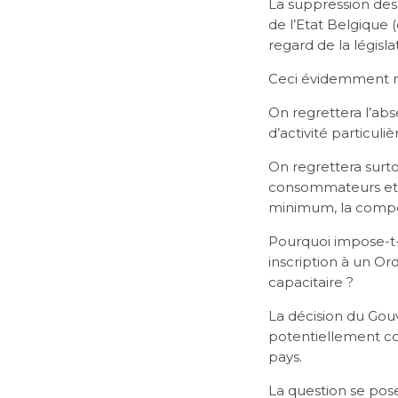
La suppression des 
de l’Etat Belgique
regard de la législ
Ceci évidemment nu
On regrettera l’ab
d’activité particu
On regrettera surt
consommateurs et d
minimum, la compé
Pourquoi impose-t-o
inscription à un Or
capacitaire ?
La décision du Gou
potentiellement con
pays.
La question se pose