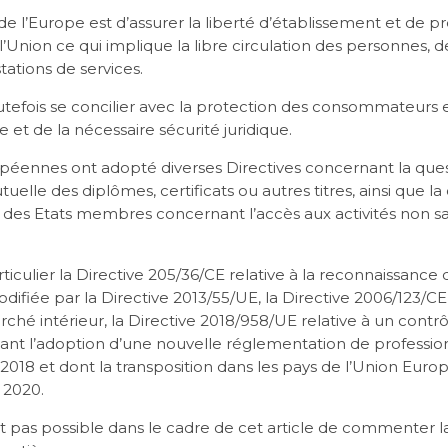
 de l’Europe est d’assurer la liberté d’établissement et de p
l’Union ce qui implique la libre circulation des personnes, d
tations de services.
toutefois se concilier avec la protection des consommateur
 et de la nécessaire sécurité juridique.
péennes ont adopté diverses Directives concernant la ques
elle des diplômes, certificats ou autres titres, ainsi que la
s des Etats membres concernant l’accès aux activités non sal
ticulier la Directive 205/36/CE relative à la reconnaissance d
difiée par la Directive 2013/55/UE, la Directive 2006/123/CE
rché intérieur, la Directive 2018/958/UE relative à un contr
vant l’adoption d’une nouvelle réglementation de professio
et 2018 et dont la transposition dans les pays de l’Union Eu
t 2020.
 pas possible dans le cadre de cet article de commenter la