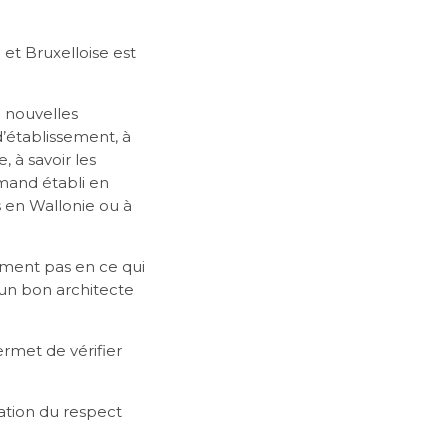
et Bruxelloise est
 nouvelles
d’établissement, à
, à savoir les
mand établi en
s en Wallonie ou à
ement pas en ce qui
un bon architecte
ermet de vérifier
cation du respect