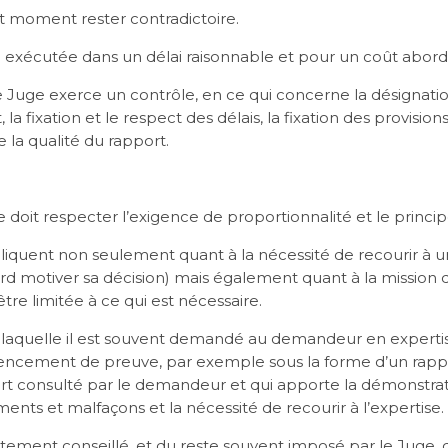
ut moment rester contradictoire.
re exécutée dans un délai raisonnable et pour un coût abord
e Juge exerce un contrôle, en ce qui concerne la désignatio
 fixation et le respect des délais, la fixation des provisions
e la qualité du rapport.
re doit respecter l’exigence de proportionnalité et le princip
liquent non seulement quant à la nécessité de recourir à u
rd motiver sa décision) mais également quant à la mission q
 être limitée à ce qui est nécessaire.
ur laquelle il est souvent demandé au demandeur en expertis
ncement de preuve, par exemple sous la forme d’un rappor
rt consulté par le demandeur et qui apporte la démonstrat
nts et malfaçons et la nécessité de recourir à l’expertise.
 fortement conseillé, et du reste souvent imposé par le Jug