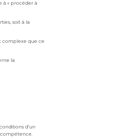
te à « procéder à
es, soit à la
 et complexe que ce
erne la
 conditions d’un
de compétence.