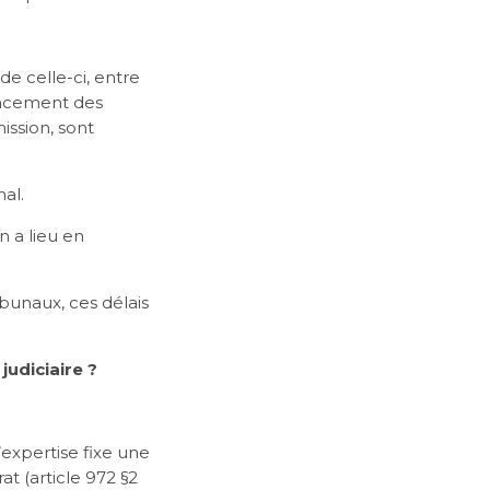
de celle-ci, entre
placement des
ission, sont
al.
 a lieu en
bunaux, ces délais
judiciaire ?
’expertise fixe une
t (article 972 §2