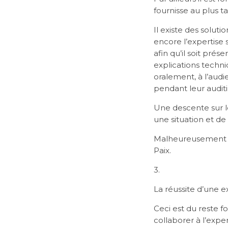
fournisse au plus t
Il existe des soluti
encore l’expertise 
afin qu’il soit prés
explications techn
oralement, à l’audi
pendant leur auditio
Une descente sur l
une situation et de 
Malheureusement la
Paix.
3.
La réussite d’une ex
Ceci est du reste f
collaborer à l’expe