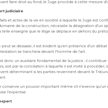
avant faire droit au fond, le Juge procède à cette mesure d’i
ert judiciaire
aits et actes de la vie en société à laquelle le Juge est conf
 domaine de la construction, nécessite la désignation d’un sp
, à telle enseigne que le litige se déplace en dehors du préto
peut se dessaisir, il est évident qu’en présence d’un débat
ontestation se tranchera devant l’homme de l’art.
est donc un auxiliaire fondamental de la justice ; il contribu
s, soit par la conciliation à laquelle il est invité à procéder,
ouvent déterminant si les parties reviennent devant le Tribun
ert.
e conserve un pouvoir important même s’il n’exerce qu’un c
ise l’expertise.
’expert