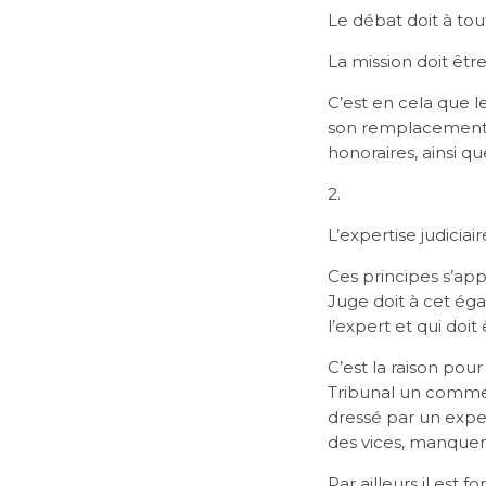
Le débat doit à to
La mission doit êt
C’est en cela que l
son remplacement, la
honoraires, ainsi qu
2.
L’expertise judiciai
Ces principes s’app
Juge doit à cet éga
l’expert et qui doit
C’est la raison po
Tribunal un comme
dressé par un expe
des vices, manqueme
Par ailleurs il est