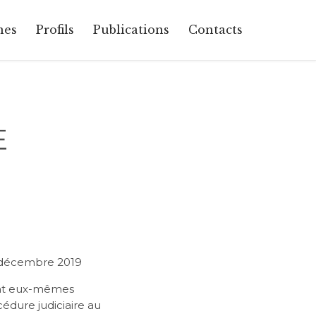
Skip
nes
Profils
Publications
Contacts
to
content
E
e décembre 2019
 sont eux-mêmes
édure judiciaire au