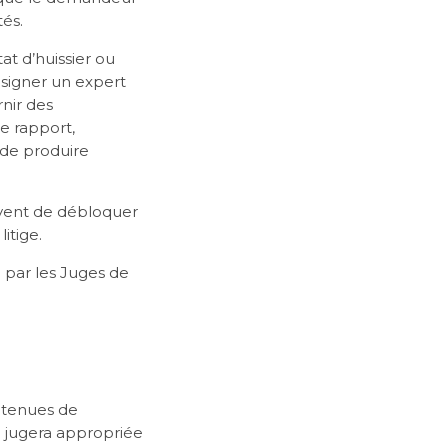
tés.
tat d’huissier ou
désigner un expert
rnir des
e rapport,
 de produire
uvent de débloquer
itige.
 par les Juges de
t tenues de
il jugera appropriée