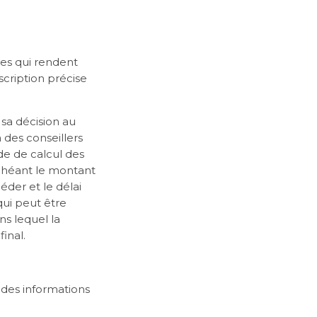
ces qui rendent
scription précise
 sa décision au
 des conseillers
de de calcul des
 échéant le montant
céder et le délai
 qui peut être
ns lequel la
final.
 des informations