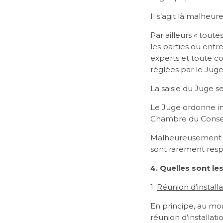
Il s’agit là malhe
Par ailleurs « toute
les parties ou ent
experts et toute co
réglées par le Juge 
La saisie du Juge s
Le Juge ordonne im
Chambre du Conseil 
Malheureusement en
sont rarement resp
4. Quelles sont le
1.
Réunion d’installa
En principe, au mom
réunion d’installat