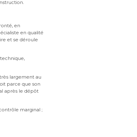
nstruction.
ronté, en
écialiste en qualité
ire et se déroule
 technique,
e très largement au
 soit parce que son
al après le dépôt
ontrôle marginal ;