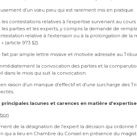
ureusement d’un vœu pieu qui est rarement mis en pratique.
s les contestations relatives à l’expertise survenant au cours 
re les parties et les experts, y compris la demande de rem
ntestation relative à l’extension ou à la prolongation de la m
» (article 973 §2).
e fait par simple lettre missive et motivée adressée au Tribun
médiatement la convocation des parties et la comparution
dans le mois qui suit la convocation.
 raison d’un manque d’effectif et d’une surcharge des Tri
ectés.
s principales lacunes et carences en matière d’expertise 
tion
ent de la désignation de l’expert la décision qui ordonne l
ion qui a lieu en Chambre du Conseil en présence du magistra