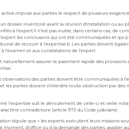
.
n active impose aux parties le respect de plusieurs exigenc
’un dossier inventorié avant la réunion d’installation ou au 
nfiés à l’expert.Il n’est pas inutile, dans certains cas, de 
’expert les conclusions qui ont été communiquées et qui p
ibunal de recourir à l’expertise.b. Les parties doivent éga
 à l’examen et aux constatations de l’expert.
nt naturellement assurer le paiement rapide des provisions 
rtise.
et observations des parties doivent être communiquées à l’
 et les parties doivent s’interdire toute obstruction par d
né l’expertise suit le déroulement de celle-ci et veille n
aractère contradictoire (article 973 du Code judiciaire).
ion stipule que « les experts exécutent leurs missions sou
t moment, d’office ou à la demande des parties, assister au