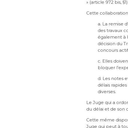
» (article 972 bis, §1)
Cette collaboratio
a. La remise d
des travaux co
également à l
décision du Tr
concours actif
c. Elles doive
bloquer l’expe
d. Les notes 
délais rapides
diverses.
Le Juge qui a ordon
du délai et de son c
Cette même disposit
Juge qui peut à tou