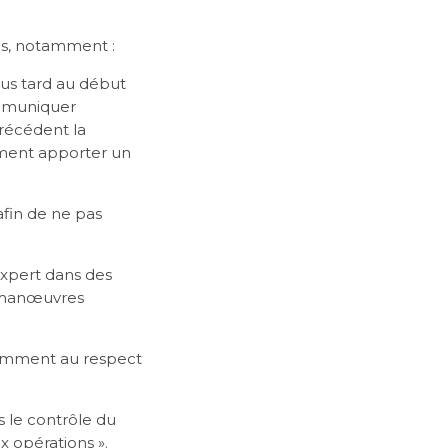
es, notamment :
plus tard au début
communiquer
récédent la
lement apporter un
afin de ne pas
expert dans des
es manœuvres
otamment au respect
s le contrôle du
x opérations ».