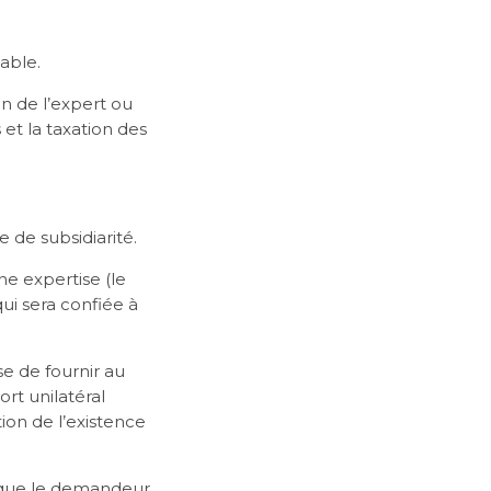
able.
n de l’expert ou
 et la taxation des
e de subsidiarité.
ne expertise (le
ui sera confiée à
e de fournir au
t unilatéral
ion de l’existence
e, que le demandeur