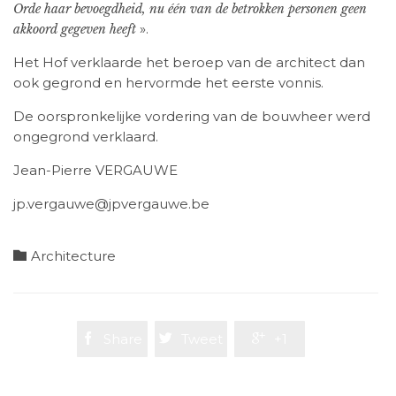
Orde haar bevoegdheid, nu één van de betrokken personen geen
».
akkoord gegeven heeft
Het Hof verklaarde het beroep van de architect dan
ook gegrond en hervormde het eerste vonnis.
De oorspronkelijke vordering van de bouwheer werd
ongegrond verklaard.
Jean-Pierre VERGAUWE
jp.vergauwe@jpvergauwe.be
Category

Architecture

Share

Tweet

+1