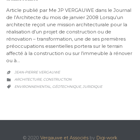
Article publié par Me JP VERGAUWE dans le Journal
de l’Architecte du mois de janvier 2008 Lorsqu’un
architecte reçoit une mission architecturale pour la
réalisation d’un projet de construction ou de
rénovation – transformation, une de ses premières
préoccupations essentielles portera sur le terrain
affecté à la construction ou sur l’immeuble à rénover
ou à…
JEAN-PIERRE VERGAUWE

CATEGORY
ARCHITECTURE
CONSTRUCTION
,

CATEGORY
ENVIRONNEMENTAL
GÉOTECHNIQUE
JURIDIQUE
,
,

© 2020
Vergauwe et Associés
by
Digi-work